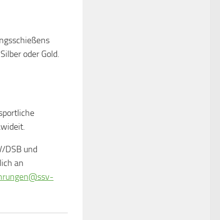
ungsschießens
ilber oder Gold.
sportliche
wideit.
SV/DSB und
lich an
hrungen@ssv-