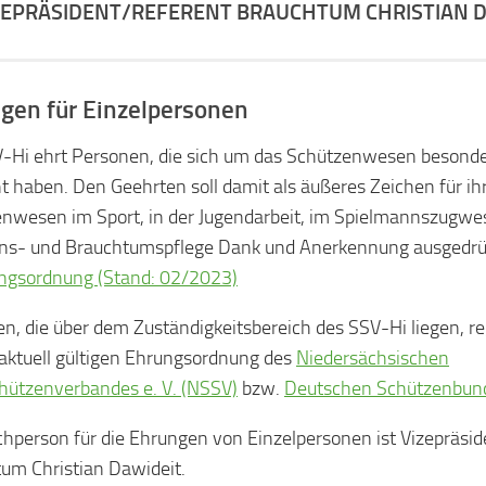
ZEPRÄSIDENT/REFERENT BRAUCHTUM CHRISTIAN 
gen für Einzelpersonen
-Hi ehrt Personen, die sich um das Schützenwesen besonde
 haben. Den Geehrten soll damit als äußeres Zeichen für ih
nwesen im Sport, in der Jugendarbeit, im Spielmannszugwes
ons- und Brauchtumspflege Dank und Anerkennung ausgedr
ngsordnung (Stand: 02/2023)
n, die über dem Zuständigkeitsbereich des SSV-Hi liegen, re
 aktuell gültigen Ehrungsordnung des
Niedersächsischen
hützenverbandes e. V. (NSSV)
bzw.
Deutschen Schützenbunde
hperson für die Ehrungen von Einzelpersonen ist Vizepräsi
um Christian Dawideit.