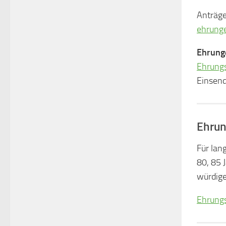
Anträge
ehrung
Ehrunge
Ehrung
Einsend
Ehrun
Für lan
80, 85 
würdig
Ehrungs