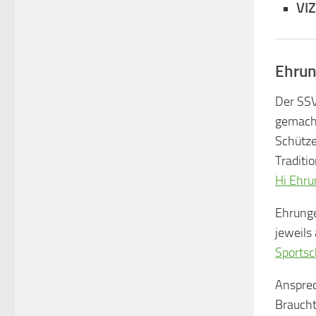
VI
Ehrun
Der SSV
gemacht
Schütze
Traditi
Hi Ehru
Ehrunge
jeweils
Sportsc
Ansprec
Braucht