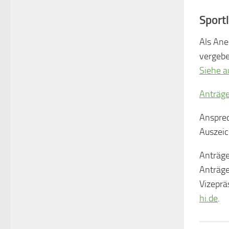
Sport
Als Ane
vergebe
Siehe a
Anträg
Ansprec
Auszeic
Anträge
Anträge
Vizeprä
hi.de
.