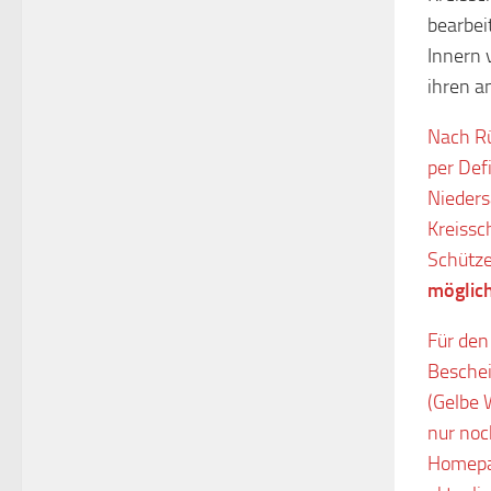
bearbei
Innern 
ihren a
Nach Rü
per Def
Nieders
Kreissc
Schütz
möglich
Für den
Beschei
(Gelbe 
nur noc
Homepa