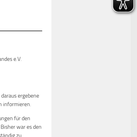
ndes e.V.
h daraus ergebene
 informieren.
ungen für den
 Bisher war es den
tändig zu