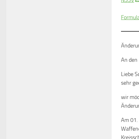
Formula
Änderu
An den 
Liebe S
sehr ge
wir möc
Änderun
Am 01. 
Waffene
Kreissc