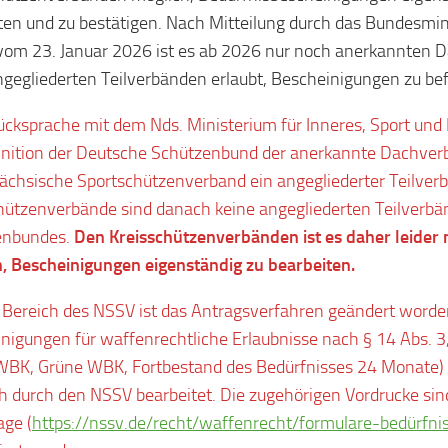
ten und zu bestätigen. Nach Mitteilung durch das Bundesmin
vom 23. Januar 2026 ist es ab 2026 nur noch anerkannten
ngegliederten Teilverbänden erlaubt, Bescheinigungen zu be
cksprache mit dem Nds. Ministerium für Inneres, Sport und Di
inition der Deutsche Schützenbund der anerkannte Dachver
ächsische Sportschützenverband ein angegliederter Teilver
hützenverbände sind danach keine angegliederten Teilverb
enbundes.
Den Kreisschützenverbänden ist es daher leider 
, Bescheinigungen eigenständig zu bearbeiten.
 Bereich des NSSV ist das Antragsverfahren geändert worde
nigungen für waffenrechtliche Erlaubnisse nach § 14 Abs. 3
WBK, Grüne WBK, Fortbestand des Bedürfnisses 24 Monate) 
h durch den NSSV bearbeitet. Die zugehörigen Vordrucke sin
ge (
https://nssv.de/recht/waffenrecht/formulare-bedürfni