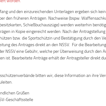
siert worden.
ng und den einzureichenden Unterlagen ergeben sich kei
er den früheren Anträgen. Nachweise (bspw. Waffensachk
esitzkarten, Schießbuchauszüge) werden weiterhin benöti
rägen in Kopie eingereicht werden. Nach der Antragstellung
hützen bzw. die Sportschützin und Bestätigung durch den Ver
eitung des Antrages direkt an den NSSV. Für die Bearbeitun
der NSSV eine Gebühr, welche per Überweisung durch den An
ten ist. Bearbeitete Anträge erhält der Antragsteller direkt 
isschützenverbände bitten wir, diese Information an ihre Ver
uleiten.
undlichen Grüßen
SV-Geschäftsstelle