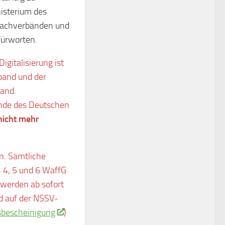
isterium des
 Dachverbänden und
fürworten.
gitalisierung ist
band und der
band.
ände des Deutschen
nicht mehr
n. Sämtliche
, 4, 5 und 6 WaffG
werden ab sofort
d auf der NSSV-
sbescheinigung
)