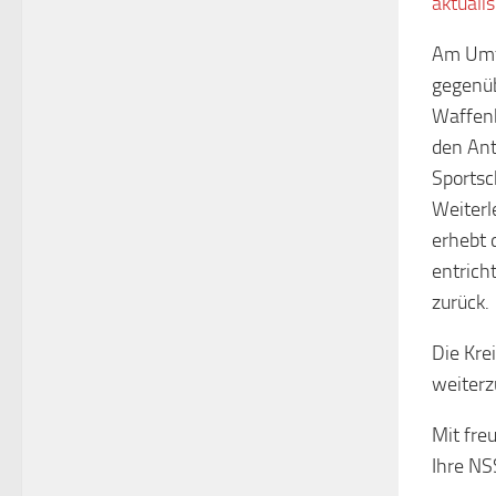
aktuali
Am Umfa
gegenüb
Waffenb
den Ant
Sportsc
Weiterl
erhebt 
entrich
zurück.
Die Kre
weiterz
Mit fre
Ihre NS