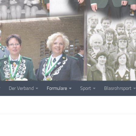
r
Der Verband
Formulare
Sport
Blasrohrsport