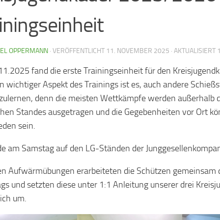
iningseinheit
IEL OPPERMANN
· VERÖFFENTLICHT
11. NOVEMBER 2025
· AKTUALISIERT
1.2025 fand die erste Trainingseinheit für den Kreisjugen
Ein wichtiger Aspekt des Trainings ist es, auch andere Schieß
ulernen, denn die meisten Wettkämpfe werden außerhalb 
hen Standes ausgetragen und die Gegebenheiten vor Ort k
eden sein.
e am Samstag auf den LG-Ständen der Junggesellenkompan
n Aufwärmübungen erarbeiteten die Schützen gemeinsam d
gs und setzten diese unter 1:1 Anleitung unserer drei Kreisj
eich um.