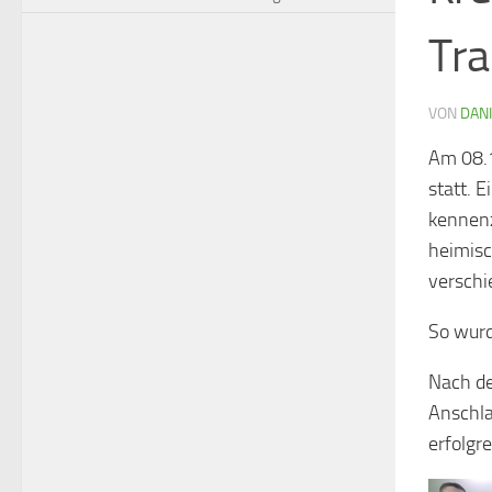
Tra
VON
DAN
Am 08.1
statt. 
kennenz
heimisc
verschi
So wurd
Nach de
Anschla
erfolgr