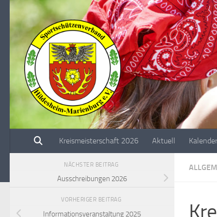
Unter dem Inhalt
Kreismeisterschaft 2026
Aktuell
Kalende
NÄCHSTER BEITRAG
ALLGEM
Ausschreibungen 2026
VORHERIGER BEITRAG
Kre
Informationsveranstaltung 2025