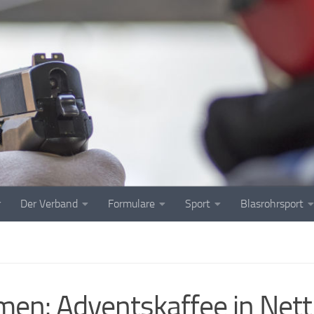
r
Der Verband
Formulare
Sport
Blasrohrsport
en: Adventskaffee in Nett