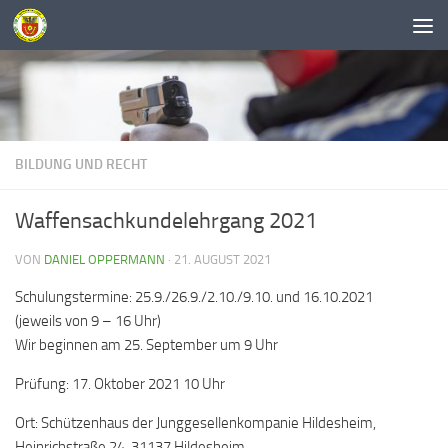
Unter dem Inhalt
BILDUNG UND RECHT
Waffensachkundelehrgang 2021
VON
DANIEL OPPERMANN
·
21. AUGUST 2021
Schulungstermine: 25.9./26.9./2.10./9.10. und 16.10.2021
(jeweils von 9 – 16 Uhr)
Wir beginnen am 25. September um 9 Uhr
Prüfung: 17. Oktober 2021 10 Uhr
Ort: Schützenhaus der Junggesellenkompanie Hildesheim,
Heinrichstraße 24, 31137 Hildesheim