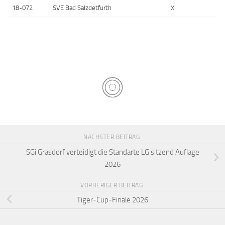
18-072
SVE Bad Salzdetfurth
X
NÄCHSTER BEITRAG
SGi Grasdorf verteidigt die Standarte LG sitzend Auflage
2026
VORHERIGER BEITRAG
Tiger-Cup-Finale 2026