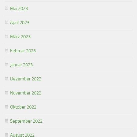
Mai 2023
April 2023
März 2023
Februar 2023
Januar 2023
Dezember 2022
November 2022
Oktober 2022
September 2022
August 2022