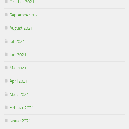
Oktober 2021
September 2021
August 2021
Juli 2021
Juni 2021
Mai 2021
April 2021
März 2021
Februar 2021
Januar 2021