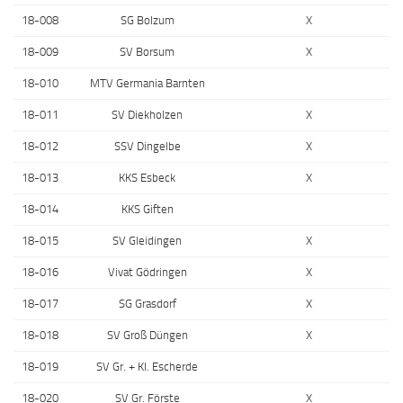
18-008
SG Bolzum
X
18-009
SV Borsum
X
18-010
MTV Germania Barnten
18-011
SV Diekholzen
X
18-012
SSV Dingelbe
X
18-013
KKS Esbeck
X
18-014
KKS Giften
18-015
SV Gleidingen
X
18-016
Vivat Gödringen
X
18-017
SG Grasdorf
X
18-018
SV Groß Düngen
X
18-019
SV Gr. + Kl. Escherde
18-020
SV Gr. Förste
X