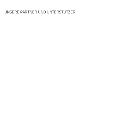
UNSERE PARTNER UND UNTERSTÜTZER