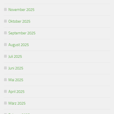
November 2025
Oktober 2025
September 2025
August 2025
Juli 2025
Juni 2025
Mai 2025
April 2025
März 2025