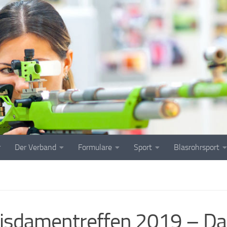
r
Der Verband
Formulare
Sport
Blasrohrsport
isdamentreffen 2019 – D