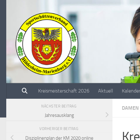
Unter dem Inhalt
Kreismeisterschaft 2026
Aktuell
Kalende
NÄCHSTER BEITRAG
DAMEN
Jahresausklang
VORHERIGER BEITRAG
Kre
Disziplinenplan der KM 2020 online