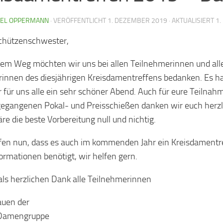
IEL OPPERMANN
· VERÖFFENTLICHT
1. DEZEMBER 2019
· AKTUALISIERT
1.
chützenschwester,
sem Weg möchten wir uns bei allen Teilnehmerinnen und all
innen des diesjährigen Kreisdamentreffens bedanken. Es 
 für uns alle ein sehr schöner Abend. Auch für eure Teilna
egangenen Pokal- und Preisschießen danken wir euch herz
re die beste Vorbereitung null und nichtig.
fen nun, dass es auch im kommenden Jahr ein Kreisdamentr
ormationen benötigt, wir helfen gern.
s herzlichen Dank alle Teilnehmerinnen
auen der
Damengruppe