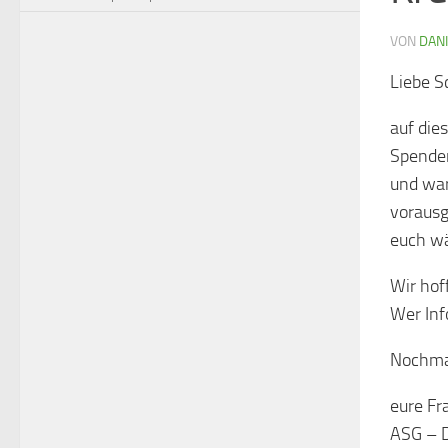
VON
DAN
Liebe S
auf die
Spender
und war
vorausg
euch wä
Wir hof
Wer Inf
Nochmal
eure Fr
ASG – 