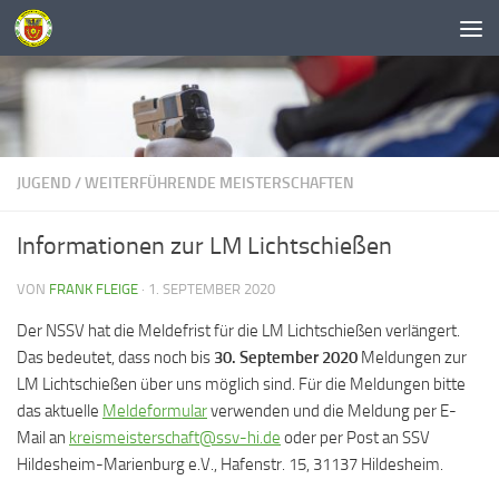
Unter dem Inhalt
JUGEND
/
WEITERFÜHRENDE MEISTERSCHAFTEN
Informationen zur LM Lichtschießen
VON
FRANK FLEIGE
·
1. SEPTEMBER 2020
Der NSSV hat die Meldefrist für die LM Lichtschießen verlängert.
Das bedeutet, dass noch bis
30. September 2020
Meldungen zur
LM Lichtschießen über uns möglich sind. Für die Meldungen bitte
das aktuelle
Meldeformular
verwenden und die Meldung per E-
Mail an
kreismeisterschaft@ssv-hi.de
oder per Post an SSV
Hildesheim-Marienburg e.V., Hafenstr. 15, 31137 Hildesheim.