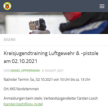
Unter dem Inhalt
JUGEND
Kreisjugendtraining Luftgewehr & -pistole
am 02.10.2021
VON
DANIEL OPPERMANN
·
6. AUGUST 2021
Nächster Termin: Sa., 02.10.2021 von 10 Uhr bis ca. 13 Uhr
Ort: KKS Nordstemmen
Anmeldungen beim stellv. Verbandsjugendleiter Carsten Losch
(
carsten.losch@ssv-hi.de
)