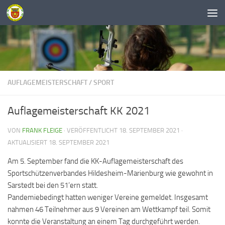
Unter dem Inhalt
AUFLAGEMEISTERSCHAFT
/
SPORT
Auflagemeisterschaft KK 2021
VON
FRANK FLEIGE
· VERÖFFENTLICHT
18. SEPTEMBER 2021
·
AKTUALISIERT
18. SEPTEMBER 2021
Am 5. September fand die KK-Auflagemeisterschaft des
Sportschützenverbandes Hildesheim-Marienburg wie gewohnt in
Sarstedt bei den 51’ern statt.
Pandemiebedingt hatten weniger Vereine gemeldet. Insgesamt
nahmen 46 Teilnehmer aus 9 Vereinen am Wettkampf teil. Somit
konnte die Veranstaltung an einem Tag durchgeführt werden.