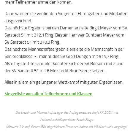
mehr Teilnehmer anmelden können.
Dann wurden die verdienten Sieger mit Ehrengaben und Medaillen
ausgezeichnet.
Das höchste Ergebnis bei den Damen erzielte Birgit Meyer vom SV
Sarstedt 51 mit 312,1 Ring. Bester Herr war Guntbert Meyer vom
SV Sarstedt 51 mit 310,3 Ring.
Das höchste Mannschaftsergebnis erzielte die Mannschaft in der
Seniorenklasse l-ll männl. des SV Groß Düngen mit 914,7 Ring.
Als eifrigste Titelsammler konnten sich der SV Borsum mit 2 und
der SV Sarstedt 51 mit 6 Meistertiteln in Szene setzen.
Alles in allem ein gelungener Wettkampf mit guten Ergebnissen.
Siegerliste von allen Teilnehmern und Klassen
Die Einzel- und Mannschaftssieger der Auflagemeisterschaft KK 2021 mit
Verbandsschießsportleiter Frank Fleige.
(Hinweis: Alle auf diesem Bild abgebildeten Personen haben ein 3G-Nachweis vorgelegt)