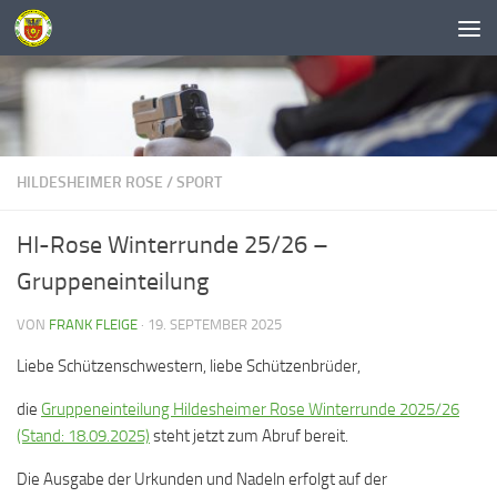
Unter dem Inhalt
HILDESHEIMER ROSE
/
SPORT
HI-Rose Winterrunde 25/26 –
Gruppeneinteilung
VON
FRANK FLEIGE
·
19. SEPTEMBER 2025
Liebe Schützenschwestern, liebe Schützenbrüder,
die
Gruppeneinteilung Hildesheimer Rose Winterrunde 2025/26
(Stand: 18.09.2025)
steht jetzt zum Abruf bereit.
Die Ausgabe der Urkunden und Nadeln erfolgt auf der