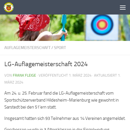
Unter dem Inhalt
AUFLAGEMEISTERSCHAFT
/
SPORT
LG-Auflagemeisterschaft 2024
VON
FRANK FLEIGE
· VERÖFFENTLICHT
1. MÄRZ 2024
· AKTUALISIERT
1.
MÄRZ 2024
Am 24. u. 25. Februar fand die LG-Auflagemeisterschaft vom
Sportschützenverband Hildesheim-Marienburg wie gewohnt in
Sarstedt bei den 51’ern statt.
Insgesamt hatten sich 93 Teilnehmer aus 14 Vereinen angemeldet.
Geschossen wurde in 3 Altersklassen in der Einzelwertung