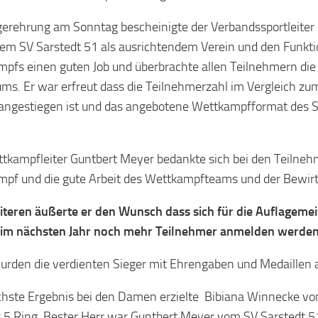
gerehrung am Sonntag bescheinigte der Verbandssportleiter
dem SV Sarstedt 51 als ausrichtendem Verein und den Funkt
pfs einen guten Job und überbrachte allen Teilnehmern die
ums. Er war erfreut dass die Teilnehmerzahl im Vergleich zum
 angestiegen ist und das angebotene Wettkampfformat de
tkampfleiter Guntbert Meyer bedankte sich bei den Teilnehm
pf und die gute Arbeit des Wettkampfteams und der Bewir
teren äußerte er den Wunsch dass sich für die Auflagemei
 im nächsten Jahr noch mehr Teilnehmer anmelden werden
rden die verdienten Sieger mit Ehrengaben und Medaillen 
hste Ergebnis bei den Damen erzielte Bibiana Winnecke vo
,5 Ring. Bester Herr war Guntbert Meyer vom SV Sarstedt 5