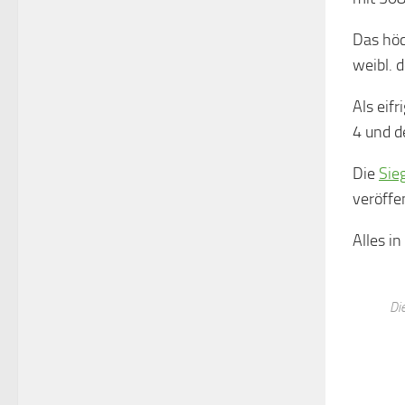
Das höc
weibl. 
Als eif
4 und d
Die
Sie
veröffen
Alles i
Di