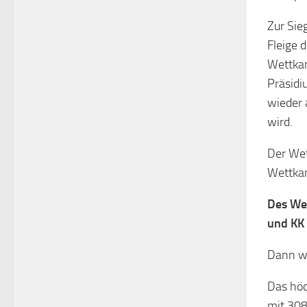
Zur Sie
Fleige 
Wettkam
Präsidi
wieder
wird.
Der Wet
Wettkam
Des Wei
und KK
Dann wu
Das höc
mit 308