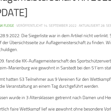
PDATE]
K FLEIGE
· VERÖFFENTLICHT
14. SEPTEMBER 2022
· AKTUALISIERT
28. S
8.9.2022: Die Siegerliste war in dem Artikel nicht verlinkt. 
f der Übersichtsseite zur Auflagemeisterschaft zu finden. Wi
chuldigen.
9. fand die KK-Auflagemeisterschaft des Sportschützenve
eim-Marienburg wie gewohnt in Sarstedt bei den 51’ern stat
mt hatten 53 Teilnehmer aus 9 Vereinen für den Wettkampf
die Veranstaltung an einem Tag durchgeführt werden.
sen wurde in 3 Altersklassen getrennt nach Damen und Her
rtlich faire Wettkampf lief wie gewohnt ohne besondere Vo