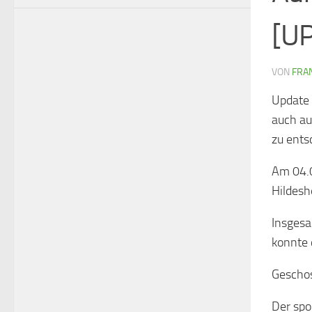
[U
VON
FRAN
Update 2
auch au
zu ents
Am 04.0
Hildesh
Insgesa
konnte 
Geschos
Der spo