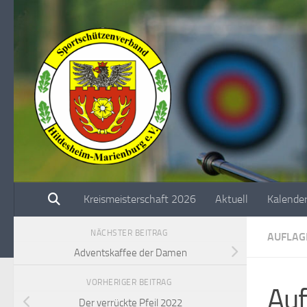
Unter dem Inhalt
Kreismeisterschaft 2026
Aktuell
Kalende
NÄCHSTER BEITRAG
AUFLAG
Adventskaffee der Damen
VORHERIGER BEITRAG
Auf
Der verrückte Pfeil 2022