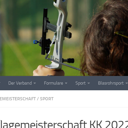
r
Der Verband
Formulare
Sport
Blasrohrsport
EMEISTERSCHAFT
/
SPORT
lagemeisterschaft KK 202