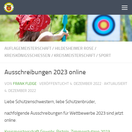
Unter dem Inhalt
AUFLAGEMEISTERSCHAFT
/
HILDESHEIMER ROSE
/
KREISKÖNIGSSCHIESSEN
/
KREISMEISTERSCHAFT
/
SPORT
Ausschreibungen 2023 online
VON
FRANK FLEIGE
· VERÖFFENTLICHT
4. DEZEMBER 2022
· AKTUALISIERT
4. DEZEMBER 2022
Liebe Schützenschwestern, liebe Schützenbrüder,
nachfolgende Ausschreibungen für Wettbewerbe 2023 sind jetzt
online:
Kreismeisterschaft Gewehr, Pistole, Zimmerstutzen 2023