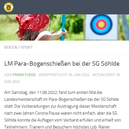
Unter dem Inhalt
BOGEN
/
SPORT
LM Para-Bogenschießen bei der SG Söhlde
VON
FRANK FLEIGE
· VERÖFFENTLICHT
26. JUNI 2022
· AKTUALISIERT
26.
JUNI 2022
Am Samstag, den 11.06.2022, fand zum ersten Mal die
Landesmeisterschaft im Para-Bogenschießen bei der SG Söhlde
statt. Die Vorbereitungen zur Austragung dieser Meisterschaft
nach zwei Jahren Corona Pause waren nicht einfach, aber die SG
Söhlde konnte die Auflagen vom Verband erfüllen und erhielt von
Teilnehmern, Trainern und Besuchern höchstes Lob. Rainer