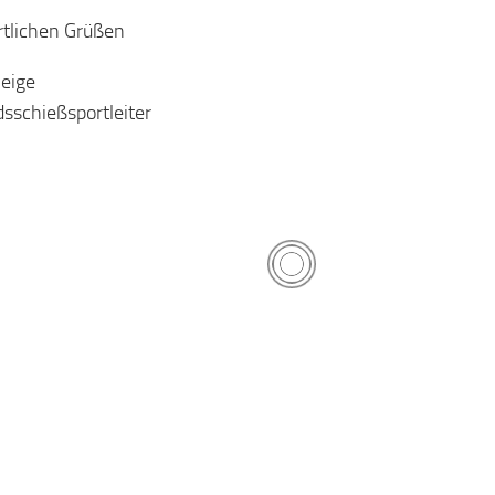
rtlichen Grüßen
leige
sschießsportleiter