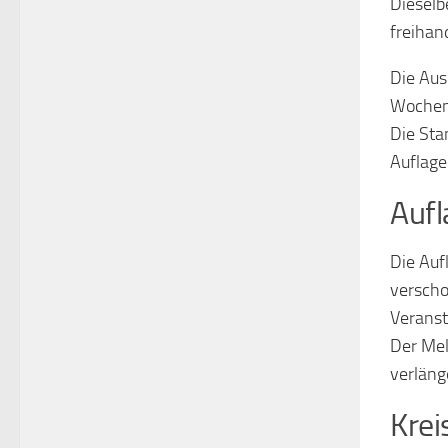
Dieselb
freihan
Die Aus
Wochen
Die Sta
Auflage
Aufl
Die Auf
verscho
Veranst
Der Mel
verläng
Krei