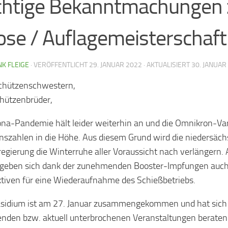
chtige Bekanntmachungen 
ose / Auflagemeisterschaft
K FLEIGE
· VERÖFFENTLICHT
29. JANUAR 2022
· AKTUALISIERT
30. JANUAR
chützenschwestern,
chützenbrüder,
ona-Pandemie hält leider weiterhin an und die Omnikron-Vari
onszahlen in die Höhe. Aus diesem Grund wird die niedersäch
egierung die Winterruhe aller Voraussicht nach verlängern. 
rgeben sich dank der zunehmenden Booster-Impfungen auch
tiven für eine Wiederaufnahme des Schießbetriebs.
sidium ist am 27. Januar zusammengekommen und hat sich 
nden bzw. aktuell unterbrochenen Veranstaltungen beraten