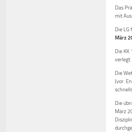
Das Prä
mit Aus
Die LG 
März 2
Die KK
verlegt
Die Wet
(vor. E
schnell
Die üb
März 20
Diszipl
durchg