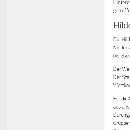
Hinterg
getroff
Hild
Die Hil
Nieders
bis etw
Der We
Der Sta
Wettka
Für die
aus all
Durchgä
Gruppen