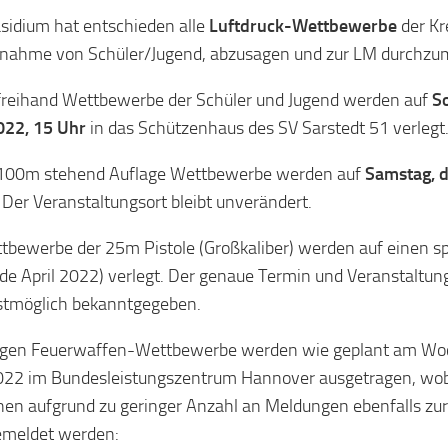
sidium hat entschieden alle
Luftdruck-Wettbewerbe
der Kr
nahme von Schüler/Jugend, abzusagen und zur LM durchzu
freihand Wettbewerbe der Schüler und Jugend werden auf
So
022, 15 Uhr
in das Schützenhaus des SV Sarstedt 51 verlegt
 100m stehend Auflage Wettbewerbe werden auf
Samstag, 
. Der Veranstaltungsort bleibt unverändert.
tbewerbe der 25m Pistole (Großkaliber) werden auf einen s
nde April 2022) verlegt. Der genaue Termin und Veranstaltun
stmöglich bekanntgegeben.
rigen Feuerwaffen-Wettbewerbe werden wie geplant am Wo
22 im Bundesleistungszentrum Hannover ausgetragen, wob
inen aufgrund zu geringer Anzahl an Meldungen ebenfalls zu
emeldet werden: