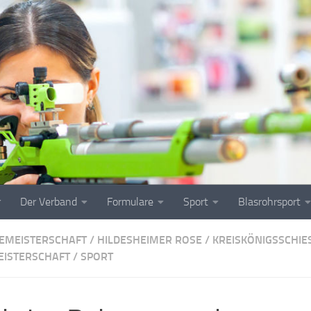
r
Der Verband
Formulare
Sport
Blasrohrsport
EMEISTERSCHAFT
/
HILDESHEIMER ROSE
/
KREISKÖNIGSSCHIES
EISTERSCHAFT
/
SPORT