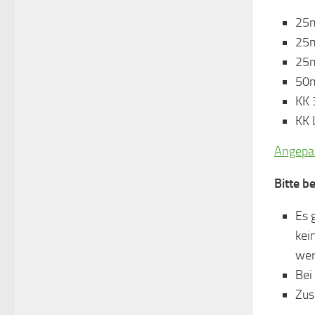
25m
25m
25m
50m
KK 
KK 
Angepas
Bitte b
Es 
kei
wer
Bei
Zus