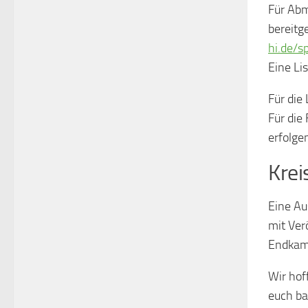
Für Abm
bereitg
hi.de/s
Eine Li
Für die
Für di
erfolge
Krei
Eine Au
mit Ver
Endkamp
Wir hof
euch ba