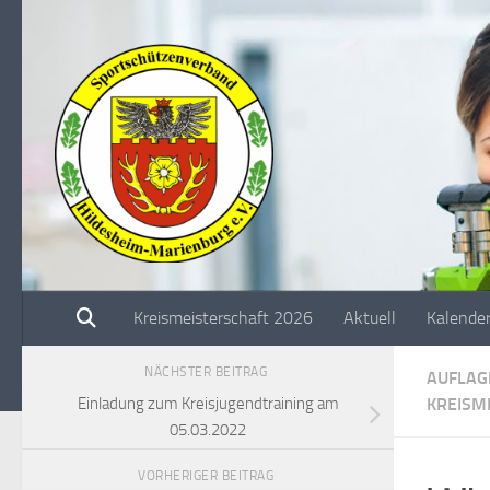
Unter dem Inhalt
Kreismeisterschaft 2026
Aktuell
Kalende
NÄCHSTER BEITRAG
AUFLAG
KREISM
Einladung zum Kreisjugendtraining am
05.03.2022
VORHERIGER BEITRAG