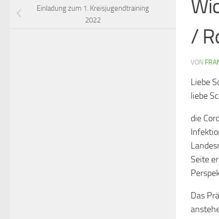
Wi
Einladung zum 1. Kreisjugendtraining
2022
/ R
VON
FRAN
Liebe S
liebe S
die Cor
Infekti
Landesr
Seite e
Perspek
Das Prä
anstehe