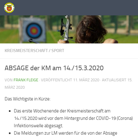
Unter dem Inhalt
KREISMEISTERSCHAFT
/
SPORT
ABSAGE der KM am 14./15.3.2020
VON
FRANK FLEIGE
· VERÖFFENTLICHT
11. MÄRZ 2020
· AKTUALISIERT
15.
MÄRZ 2020
Das Wichtigste in Kürze:
Das erste Wochenende der Kreismeisterschaft am
14./15.2020 wird vor dem Hintergrund der COVID-19 (Corona)
Infektionswelle abgesagt.
Die Meldungen zur LM werden für die von der Absage